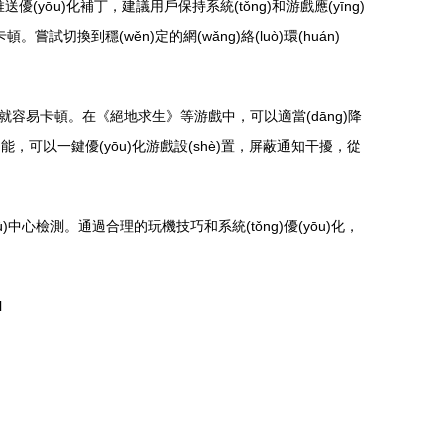
送優(yōu)化補丁，建議用戶保持系統(tǒng)和游戲應(yīng)
頓。嘗試切換到穩(wěn)定的網(wǎng)絡(luò)環(huán)
置不足，就容易卡頓。在《絕地求生》等游戲中，可以適當(dāng)降
手功能，可以一鍵優(yōu)化游戲設(shè)置，屏蔽通知干擾，從
)中心檢測。通過合理的玩機技巧和系統(tǒng)優(yōu)化，
l