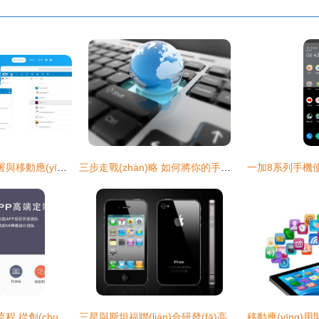
Nextcloud私有云部署與移動應(yīng)用開發(fā)生態(tài)構(gòu)建及商業(yè)化路徑
三步走戰(zhàn)略 如何將你的手機應(yīng)用成功打入國際市場
青島APP開發(fā)全流程 從創(chuàng)意構(gòu)思到市場銷售
三星與斯坦福聯(lián)合研發(fā)高精度OLED技術(shù)，或?qū)⒁I(lǐng)VR市場變革并拓寬手機應(yīng)用前景