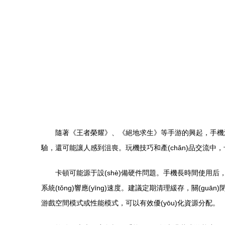
隨著《王者榮耀》、《絕地求生》等手游的興起，手機游戲
驗，還可能讓人感到沮喪。玩機技巧和產(chǎn)品交流
卡頓可能源于設(shè)備硬件問題。手機長時間使用后，
系統(tǒng)響應(yīng)速度。建議定期清理緩存，關(guā
游戲空間模式或性能模式，可以有效優(yōu)化資源分配。