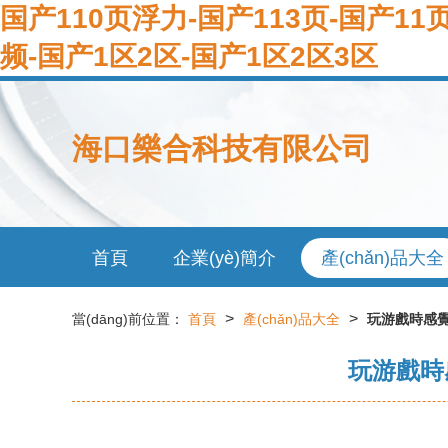
国产110页浮力-国产113页-国产11
频-国产1区2区-国产1区2区3区
海口樂合科技有限公司
首頁
企業(yè)簡介
產(chǎn)品大全
>
>
當(dāng)前位置：
首頁
產(chǎn)品大全
玩游戲時感
玩游戲時