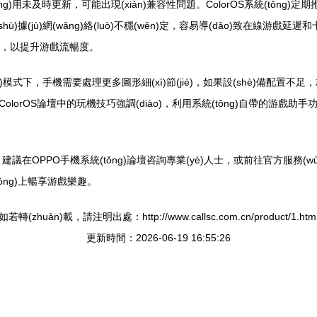
)用未及時更新，可能出現(xiàn)兼容性問題。ColorOS系統(tǒng)定期推
ù)據(jù)網(wǎng)絡(luò)不穩(wěn)定，容易導(dǎo)致在線游戲延遲和卡
速功能，以提升游戲流暢度。
hì)模式下，手機需要處理更多圖形細(xì)節(jié)，如果設(shè)備配
。ColorOS論壇中的玩機技巧強調(diào)，利用系統(tǒng)自帶的游戲助
在OPPO手機系統(tǒng)論壇咨詢專業(yè)人士，或前往官方服務(wù
tǒng)上暢享游戲樂趣。
如若轉(zhuǎn)載，請注明出處：http://www.callsc.com.cn/product/1.htm
更新時間：2026-06-19 16:55:26