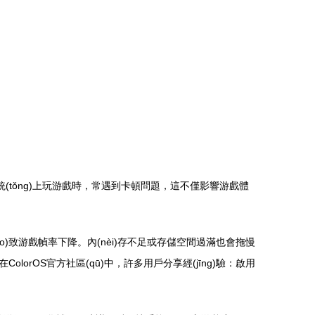
(tǒng)上玩游戲時，常遇到卡頓問題，這不僅影響游戲體
o)致游戲幀率下降。內(nèi)存不足或存儲空間過滿也會拖慢
olorOS官方社區(qū)中，許多用戶分享經(jīng)驗：啟用