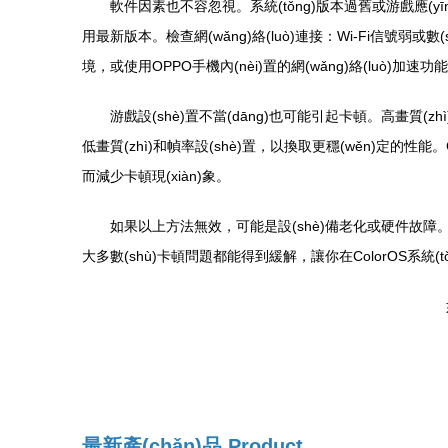
軟件因素也不容忽視。系統(tǒng)版本過舊或游戲應(yīng
用最新版本。檢查網(wǎng)絡(luò)連接：Wi-Fi信號弱或數(sh
境，或使用OPPO手機內(nèi)置的網(wǎng)絡(luò)加
游戲設(shè)置不當(dāng)也可能引起卡頓。高畫質(z
低畫質(zhì)和幀率設(shè)置，以換取更穩(wěn)定的性能
而減少卡頓現(xiàn)象。
如果以上方法無效，可能是設(shè)備老化或硬件故障。建議
大多數(shù)卡頓問題都能得到緩解，讓你在ColorOS系統(
最新產(chǎn)品
Product