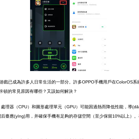
已成為許多人日常生活的一部分。許多OPPO手機用戶在ColorOS系統
中，卡頓的常見原因有哪些？又該如何解決？
處理器（CPU）和圖形處理單元（GPU）可能因過熱而降低性能，導(dǎ
n)閉后臺應(yīng)用，并確保手機有足夠的存儲空間（至少保留10%以上）。在C