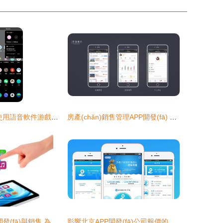
一加8系列手機使用語音軟件游戲卡頓問題亟待解決
房產(chǎn)銷售管理APP開發(fā) 交易記錄隨時在手，手機應(yīng)用助力銷售高效管理
移動應(yīng)用開發(fā)與銷售 為企業(yè)帶來的戰(zhàn)略優(yōu)勢與商業(yè)價值
影響北京APP開發(fā)公司報價的關(guān)鍵因素詳解