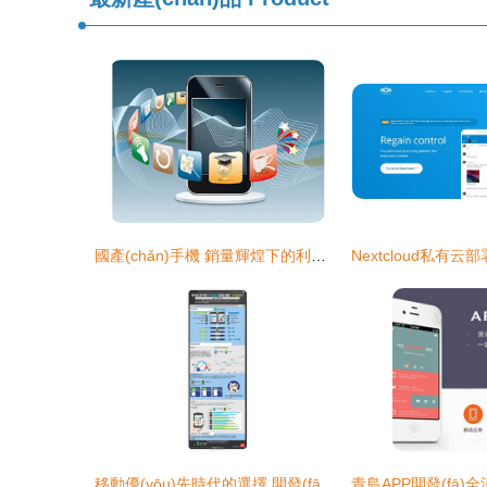
國產(chǎn)手機 銷量輝煌下的利潤困境與生態(tài)閉環(huán)探索
移動優(yōu)先時代的選擇 開發(fā)應(yīng)用還是創(chuàng)建移動網(wǎng)站？